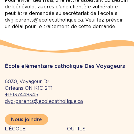
Pour éviter des frais, une lettre attestant du besoin
de bénévolat auprès d’une clientèle vulnérable
peut être demandée au secrétariat de l’école à
dvg-parents@ecolecatholique.ca
. V
euillez prévoir
un délai pour le traitement de cette demande.
École élémentaire catholique Des Voyageurs
6030, Voyageur Dr.
Orléans ON K1C 2T1
+16137448345
dvg-parents@ecolecatholique.ca
Nous joindre
À
Outils
L’ÉCOLE
OUTILS