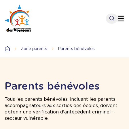
Aller
au
contenu
Open se
Op
principal
Zone parents
Parents bénévoles
Accueil
Parents bénévoles
Tous les parents bénévoles, incluant les parents
accompagnateurs aux sorties des écoles, doivent
obtenir une vérification d'antécédent criminel -
secteur vulnérable.